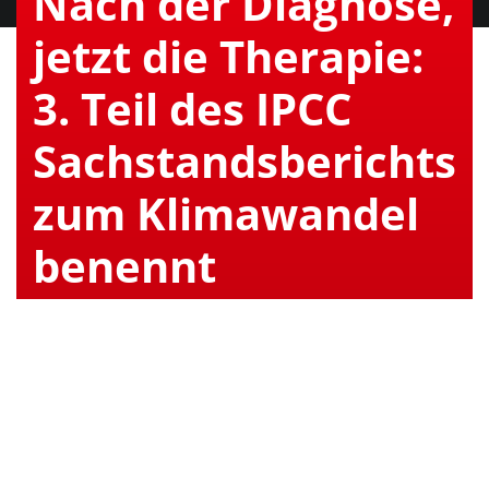
Nach der Diagnose,
jetzt die Therapie:
3. Teil des IPCC
Sachstandsberichts
zum Klimawandel
benennt
Kernpunkte zur
Bekämpfung des
Klimawandels
25. April 2022, von Johannes Enzmann und Kirsten
Petersohn, Mitglieder des Koordinationsteam des SPD