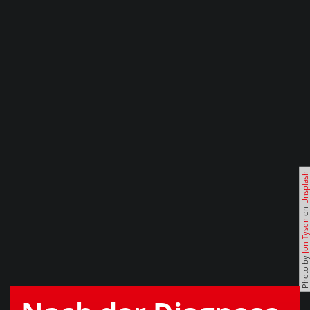
Unsplash
on
Jon Tyson
Photo by