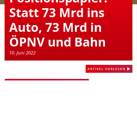
Statt 73 Mrd ins
Auto, 73 Mrd in
ÖPNV und Bahn
10. Juni 2022
ARTIKEL VORLESEN
POSITIONSPAPIER HERUNTERLADEN
Mit den bisherigen Maßnahmen wird der Verkehrssektor die
Emissionsziele katastrophal verfehlen: Im Jahr 2019
emittierte der Verkehrssektor 164 Mio. t CO2 Äquivalente
und machte somit 20% der gesamten Emissionen aus. Nach
dem Bundes-Klimaschutzgesetz müssen die
Treibhausgasemissionen des Verkehrs bis zum Jahr 2030 auf
85 Mio. t CO2-Äq. sinken. Mit den derzeit durch die Politik