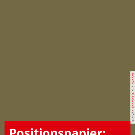
Pixabay
auf
Thomas B.
Bild von
Positionspapier: