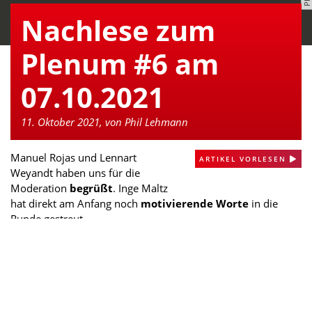
Nachlese zum
Plenum #6 am
07.10.2021
11. Oktober 2021, von Phil Lehmann
Manuel Rojas und Lennart
ARTIKEL VORLESEN
Weyandt haben uns für die
Moderation
begrüßt
. Inge Maltz
hat direkt am Anfang noch
motivierende Worte
in die
Runde gestreut.
Wir sind dann in eine kurze
Solidaritäts- und
Austauschrunde
mit Grüßen aus der ganzen Republik
gestartet. Die Emotionen reichen von Nervosität über die
Koalitionsverhandlungen, berechtigter Klimaangst, bis hin zu
großer Freude, ob des guten Bundestagswahlergebnisses.