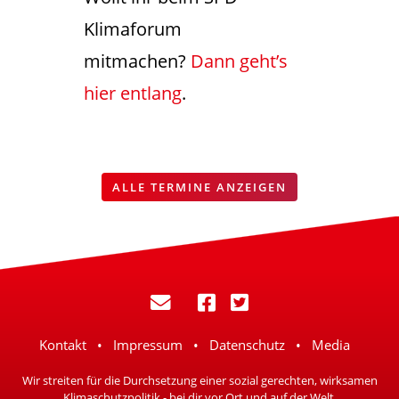
Klimaforum
mitmachen?
Dann geht’s
hier entlang
.
ALLE TERMINE ANZEIGEN
Kontakt
Impressum
Datenschutz
Media
Wir streiten für die Durchsetzung einer sozial gerechten, wirksamen
Klimaschutzpolitik - bei dir vor Ort und auf der Welt.